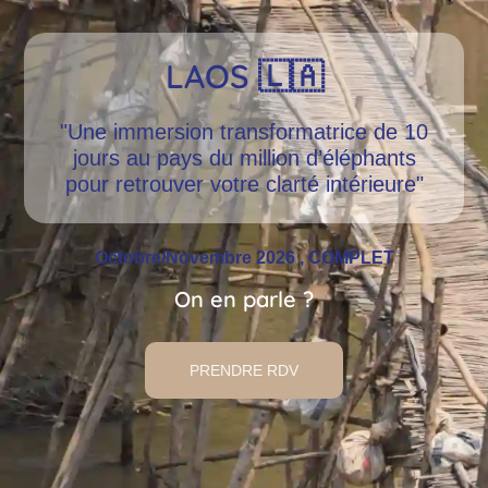
LAOS 🇱🇦
"Une immersion transformatrice de 10
jours au pays du million d’éléphants
pour retrouver votre clarté intérieure"
Octobre/Novembre 2026 , COMPLET
On en parle ?
PRENDRE RDV